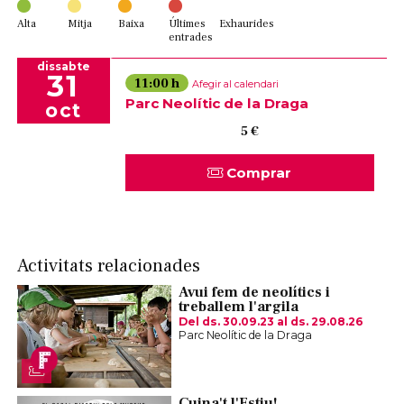
Alta
Mitja
Baixa
Últimes
Exhaurides
entrades
dissabte
31
11:00 h
Afegir al calendari
Parc Neolític de la Draga
oct
5 €
Comprar
Activitats relacionades
Avui fem de neolítics i
treballem l'argila
Del ds. 30.09.23
al ds. 29.08.26
Parc Neolític de la Draga
Cuina't l'Estiu!