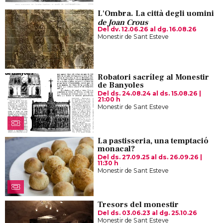
L'Ombra. La città degli uomini
de Joan Crous
Del dv. 12.06.26
al dg. 16.08.26
Monestir de Sant Esteve
Robatori sacríleg al Monestir
de Banyoles
Del ds. 24.08.24
al ds. 15.08.26
|
21:00 h
Monestir de Sant Esteve
La pastisseria, una temptació
monacal?
Del ds. 27.09.25
al ds. 26.09.26
|
11:30 h
Monestir de Sant Esteve
Tresors del monestir
Del ds. 03.06.23
al dg. 25.10.26
Monestir de Sant Esteve