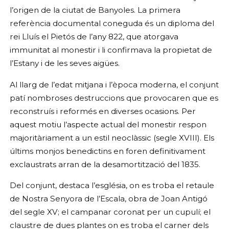
l’origen de la ciutat de Banyoles. La primera
referència documental coneguda és un diploma del
rei Lluís el Pietós de l’any 822, que atorgava
immunitat al monestir i li confirmava la propietat de
l’Estany i de les seves aigües.
Al llarg de l’edat mitjana i l’època moderna, el conjunt
patí nombroses destruccions que provocaren que es
reconstruís i reformés en diverses ocasions. Per
aquest motiu l’aspecte actual del monestir respon
majoritàriament a un estil neoclàssic (segle XVIII). Els
últims monjos benedictins en foren definitivament
exclaustrats arran de la desamortització del 1835.
Del conjunt, destaca l’església, on es troba el retaule
de Nostra Senyora de l’Escala, obra de Joan Antigó
del segle XV; el campanar coronat per un cupulí; el
claustre de dues plantes on es troba el carner dels