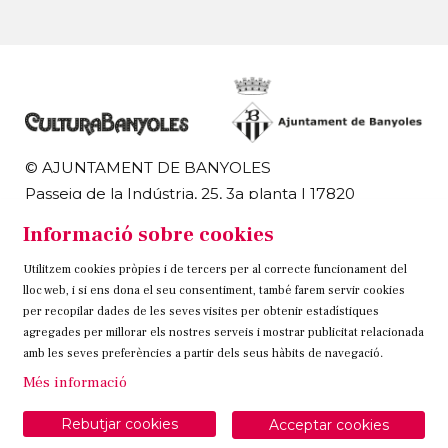
© AJUNTAMENT DE BANYOLES
Passeig de la Indústria, 25, 3a planta | 17820
Banyoles
Informació sobre cookies
972 58 18 48 | 972 57 00 50
Utilitzem cookies pròpies i de tercers per al correcte funcionament del
Sitemap
Avís Legal
Ús de Cookies
Contacteu
lloc web, i si ens dona el seu consentiment, també farem servir cookies
per recopilar dades de les seves visites per obtenir estadístiques
Link a instagram
Link a twitter
Link a facebook
agregades per millorar els nostres serveis i mostrar publicitat relacionada
amb les seves preferències a partir dels seus hàbits de navegació.
Més informació
Rebutjar cookies
Acceptar cookies