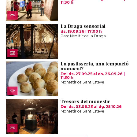
11:30 h
La Draga sensorial
ds. 19.09.26
|
17:00 h
Parc Neolític de la Draga
La pastisseria, una temptació
monacal?
Del ds. 27.09.25
al ds. 26.09.26
|
11:30 h
Monestir de Sant Esteve
Tresors del monestir
Del ds. 03.06.23
al dg. 25.10.26
Monestir de Sant Esteve