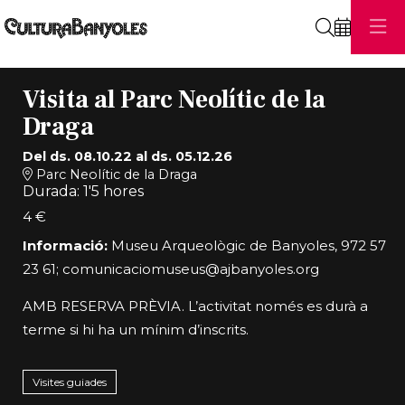
Cerca
Visita al Parc Neolític de la
Draga
Del ds. 08.10.22
al ds. 05.12.26
Parc Neolític de la Draga
Durada:
1'5 hores
4 €
Informació:
Museu Arqueològic de Banyoles, 972 57
23 61;
comunicaciomuseus@ajbanyoles.org
AMB RESERVA PRÈVIA. L’activitat només es durà a
terme si hi ha un mínim d’inscrits.
Visites guiades