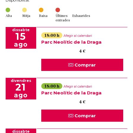
Disponibilitat
Alta
Mitja
Baixa
Últimes
Exhaurides
entrades
dissabte
15
18:00 h
Afegir al calendari
Parc Neolític de la Draga
ago
4 €
Comprar
divendres
21
18:00 h
Afegir al calendari
Parc Neolític de la Draga
ago
4 €
Comprar
dissabte