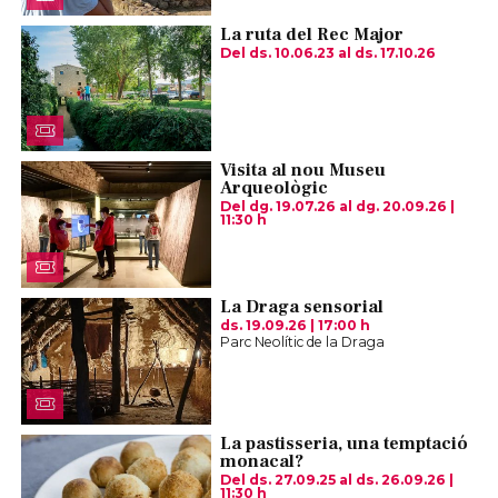
La ruta del Rec Major
Del ds. 10.06.23
al ds. 17.10.26
Visita al nou Museu
Arqueològic
Del dg. 19.07.26
al dg. 20.09.26
|
11:30 h
La Draga sensorial
ds. 19.09.26
|
17:00 h
Parc Neolític de la Draga
La pastisseria, una temptació
monacal?
Del ds. 27.09.25
al ds. 26.09.26
|
11:30 h