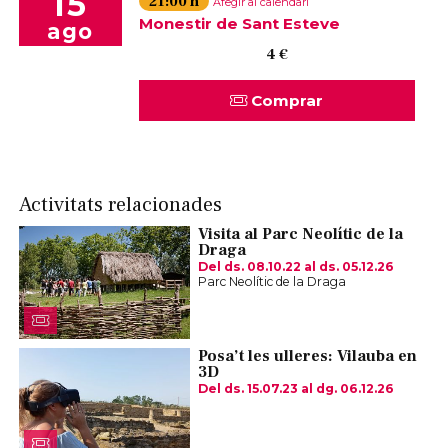
15
21:00 h
Afegir al calendari
Monestir de Sant Esteve
ago
4 €
Comprar
Activitats relacionades
Visita al Parc Neolític de la
Draga
Del ds. 08.10.22
al ds. 05.12.26
Parc Neolític de la Draga
Posa’t les ulleres: Vilauba en
3D
Del ds. 15.07.23
al dg. 06.12.26